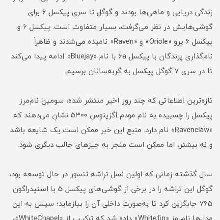
زندگی دریایی و ماهی‌ها بودند و گوگل تا سری پیکسل 6 برای
گوشی‌هایش در نظر می‌گرفت، بسیار متفاوت است. پیکسل 6 و
پیکسل 6 پرو «Oriole» و «Raven» نامیده می‌شدند و ظاهراً
نام‌گذاری پرندگان با پیکسل 6a با نام «Bluejay» ادامه پیدا می‌کند
تا در سری 7 گوگل پیکسل به گربه‌سانان برسیم.
تازه‌ترین اطلاعاتی که چند روز اخیر منتشر شده، سومین نام‌مرز
پیکسل را چسبیده به نام مودم اگزینوس 5300 نشان می‌دهند که
«Ravenclaw» نام دارد. منبع این خبر ممکن است یک شایعه باشد
و نه بیشتر، اما ممکن است منجر به چیزهای جالب دیگری شود.
سال گذشته زمانی که اولین نسل تراشه تنسور در‌ حال توسعه بود،
گوگل این تراشه را در برخی از گوشی‌های پیکسل 5 با اسنپدراگون
۷۶۵ جایگزین کرد تا به‌صورت داخلی آن‌ را بیازماید؛ سپس به این
مدل‌ها نام‌رمز «Whitefin» داده شد که ترکیبی از «WhiteChapel»،