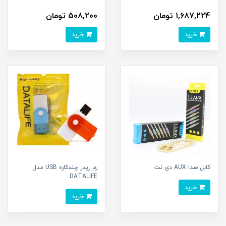
1,687,224 تومان
508,200 تومان
خرید
خرید
کابل صدا AUX دی نت
رم ریدر چندکاره USB مدل
DATALIFE
خرید
خرید