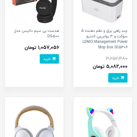
چند راهی برق و نظم دهنده 5
هدست بی سیم داتیس مدل
سوکت و 3 یواس‌بی الدنیو
DS-500
LDNIO Management Power
1,057,056 تومان
Strip Box SC5309
3,252,480
خرید
5,082,000 تومان
خرید