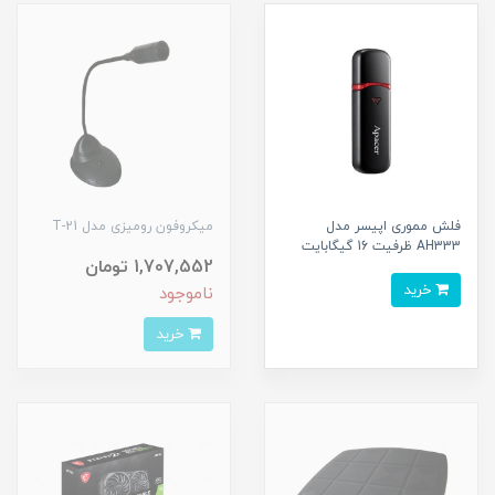
فلش مموری اپیسر مدل
میکروفون رومیزی مدل T-21
AH333 ظرفیت 16 گیگابایت
1,707,552 تومان
خرید
ناموجود
خرید