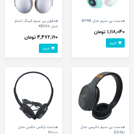
هدست بی سیم مدل B39M
هدفون بی سیم کینگ استار
مدل KBH78
1,118,040 تومان
4,472,160 تومان
خرید
خرید
هدست بی سیم داتیس مدل
هدست ایکس مکس مدل
h2000
DS-951