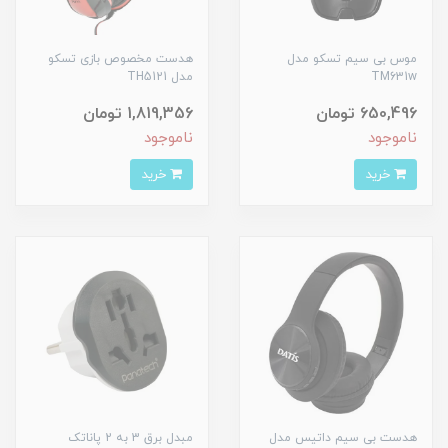
موس بی سیم تسکو مدل
هدست مخصوص بازی تسکو
TM631w
مدل TH5121
650,496 تومان
1,819,356 تومان
ناموجود
ناموجود
خرید
خرید
هدست بی سیم داتیس مدل
مبدل برق 3 به 2 پاناتک