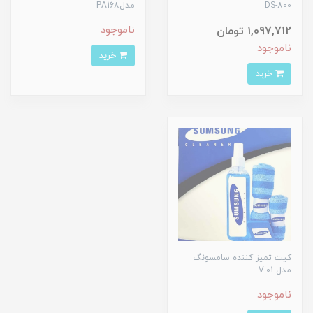
DS-800
مدلPA168
ناموجود
1,097,712 تومان
ناموجود
خرید
خرید
کیت تمیز کننده سامسونگ
مدل V-01
ناموجود