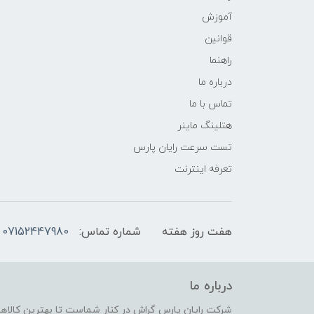
آموزش
قوانین
راهنما
درباره ما
تماس با ما
هتلینگ ماینر
تست سرعت رایان پارس
تعرفه اینترنت
هفت روز هفته
شماره تماس:
07152447980
درباره ما
شرکت رایان پارس گراش در کنار شماست تا بهترین کالاهای