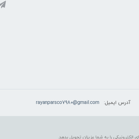
آدرس ایمیل:
rayanparsco7980@gmail.com
 الکترونیکی را به شما عزیزان تحویل بدهد.