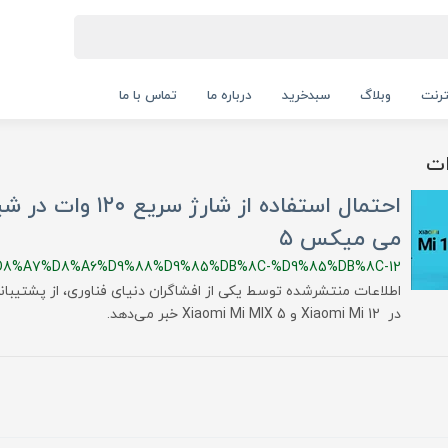
ترنت
وبلاگ
سبدخرید
درباره ما
تماس با ما
می میکس ۵
8%A7%D8%A6%D9%88%D9%85%DB%8C-%D9%85%DB%8C-12
در Xiaomi Mi 12 و Xiaomi Mi MIX 5 خبر می‌دهد.