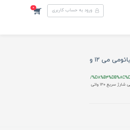
0
ورود به حساب کاربری
احتمال استفاده از شارژ سریع ۱۲۰ وات در شیائومی می ۱۲ و
/%D8%B4%DB%8C%D
اطلاعات منتشرشده توسط یکی از افشاگران دنیای فناوری، از پشتیبانی شارژ سریع ۱۲۰ واتی