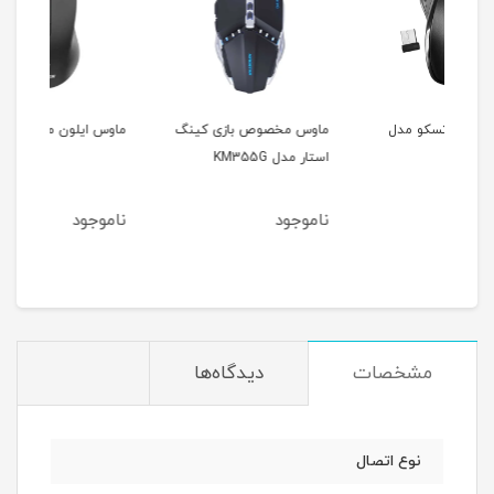
ل
ماوس مخصوص بازی کینگ
ماوس ایلون مدل M600
ماو
استار مدل KM355G
-02
ناموجود
ناموجود
نام
مشخصات
دیدگاه‌ها
نوع اتصال