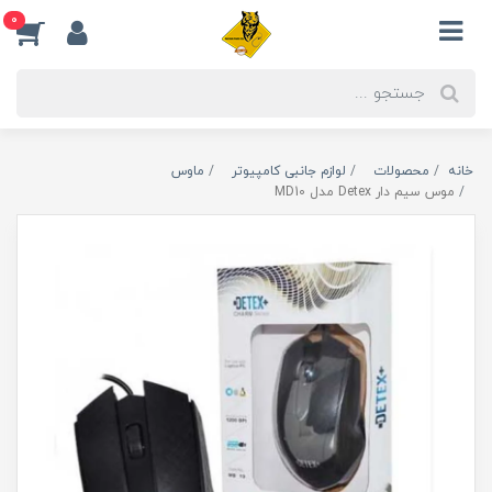
0
خانه
محصولات
لوازم جانبی کامپیوتر
ماوس
موس سیم دار Detex مدل MD10