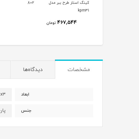
ار طرح اژدها
کینگ استار طرح ببر مدل
802
kpm31
467,544
302,881.
تومان
تومان
مشخصات
دیدگاه‌ها
۲4۰x۳
ابعاد
پار
جنس