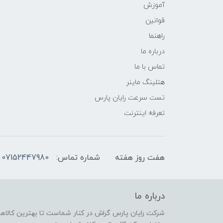
آموزش
قوانین
راهنما
درباره ما
تماس با ما
هتلینگ ماینر
تست سرعت رایان پارس
تعرفه اینترنت
هفت روز هفته
شماره تماس:
07152447980
درباره ما
شرکت رایان پارس گراش در کنار شماست تا بهترین کالاهای