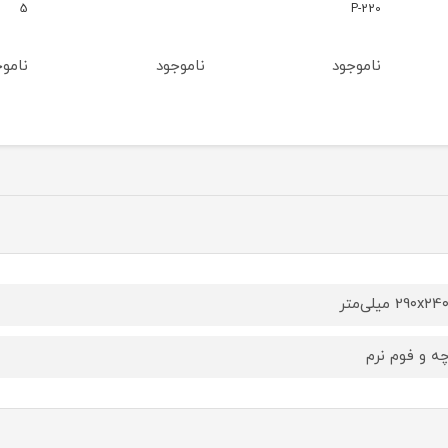
5
P-220
ناموجود
ناموجود
ناموجود
29۰x میلی‌متر
چه و فوم نرم