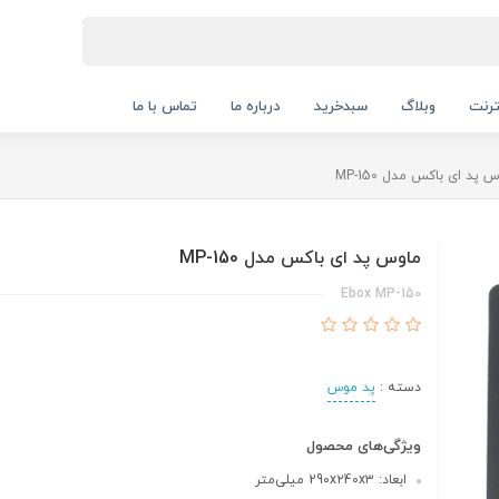
ترنت
وبلاگ
سبدخرید
درباره ما
تماس با ما
 پد ای باکس مدل MP-150
ماوس پد ای باکس مدل MP-150
Ebox MP-150
دسته :
پد موس
ویژگی‌های محصول
ابعاد: 29۰x۲4۰x۳ میلی‌متر