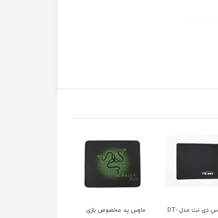
پد موس دی نت مدل DT-
ماوس پد مخصوص بازی
ماوس پد مدل DT-X16