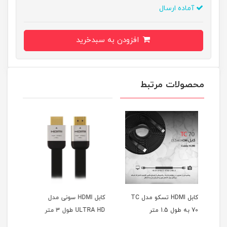
آماده ارسال
افزودن به سبدخرید
محصولات مرتبط
کابل HDMI تسکو مدل TC
کابل HDMI سونی مدل
کابل HDMI مدل 4K طول 2
ULTRA HD طول 3 متر
مترsony