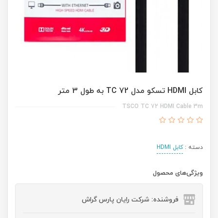
کابل HDMI تسکو مدل TC 72 به طول 3 متر
TSCO TC 72 HDMI Cable 3m
دسته :
کابل HDMI
ویژگی‌های محصول
فروشنده: شرکت رایان پارس گراش