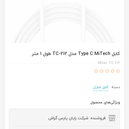
کابل Type C MiTech مدل TC-212 طول 1 متر
Mitec TC-212
دسته :
کابل شارژر
ویژگی‌های محصول
فروشنده: شرکت رایان پارس گراش