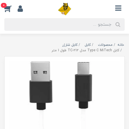
0
خانه
محصولات
کابل
کابل شارژر
کابل Type C MiTech مدل TC-212 طول 1 متر