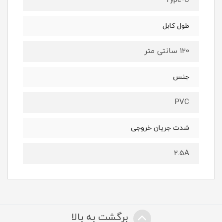
Type-C
طول کابل
120 سانتی متر
جنس
PVC
شدت جریان خروجی
2.5A
برگشت به بالا