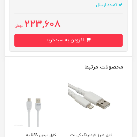
آماده ارسال
223,608
تومان
افزودن به سبدخرید
محصولات مرتبط
کابل شارژ لایتنینگ کی نت
کابل تبدیل USB به