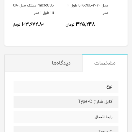
ول
مدل K-CUL02020 با طول ۲
microUSB میتک مدل CK-
متر
111 طول 1 متر
113 طول 1 متر
103,672.80
325,248
مان
تومان
تومان
مشخصات
دیدگاه‌ها
نوع
کابل شارژ Type-C
رابط اتصال