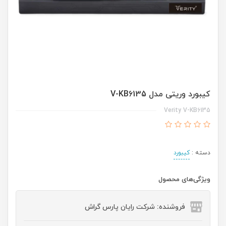
کیبورد وریتی مدل V-KB6135
Verity V-KB6135
دسته :
کیبورد
ویژگی‌های محصول
فروشنده: شرکت رایان پارس گراش