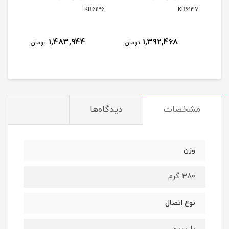
KB6134
KB6136
1,260,336
1,483,944
1,392
تومان
تومان
تومان
مشخصات
دیدگاه‌ها
وزن
۳۸۰ گرم
نوع اتصال