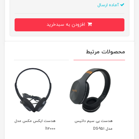
آماده ارسال
افزودن به سبدخرید
محصولات مرتبط
هدست بی سیم داتیس
هدست ایکس مکس مدل
هدفو
مدل DS-951
h2000