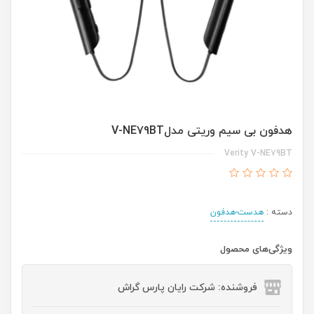
هدفون بی سیم وریتی مدلV-NE79BT
Verity V-NE79BT
دسته :
هدست-هدفون
ویژگی‌های محصول
فروشنده: شرکت رایان پارس گراش