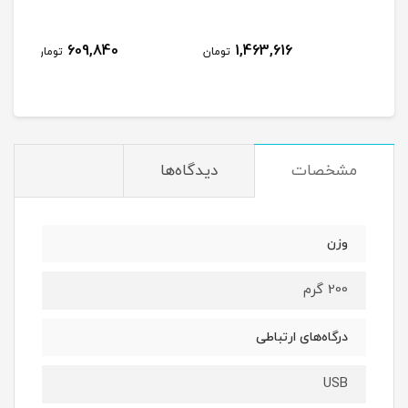
609,840
1,463,616
مان
تومان
تومان
مشخصات
دیدگاه‌ها
وزن
200 گرم
درگاه‌های ارتباطی
USB