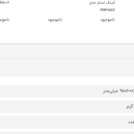
X5-01
X5-02
ناموجود
ناموجود
ناموج
۹۵x میلی‌متر