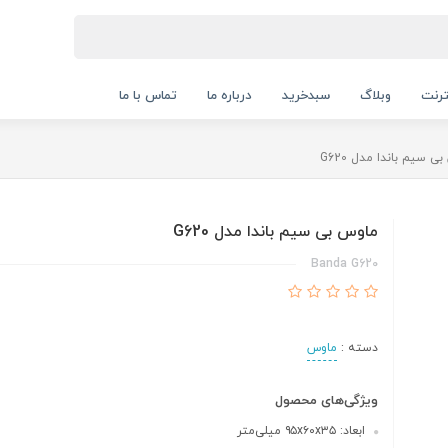
ترنت
وبلاگ
سبدخرید
درباره ما
تماس با ما
ی سیم باندا مدل G620
ماوس بی سیم باندا مدل G620
Banda G620
دسته :
ماوس
ویژگی‌های محصول
ابعاد: ۹۵x۶۰x۳۵ میلی‌متر