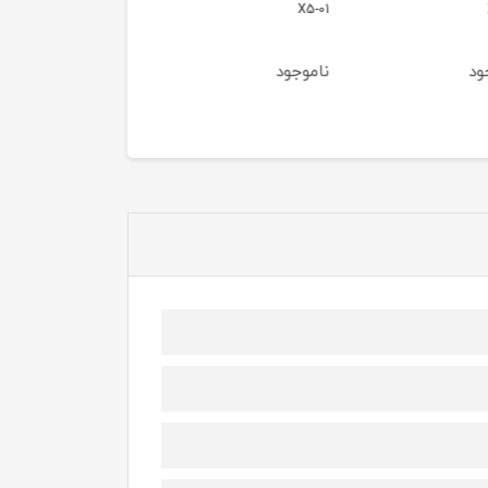
X7
هویت مدل HV-MS1027
ود
ناموجود
ناموجود