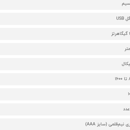
سیم
 USB
ز
یکال
۱۶
۱
عدد
ی نیم‌قلمی (سایز AAA)