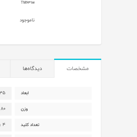
TM631w
کینگ استار مدل
KM355G
ناموجود
ناموجود
مشخصات
دیدگاه‌ها
۶۰x۳۵
ابعاد
۸۰ گرم
وزن
۴ عدد
تعداد کلید