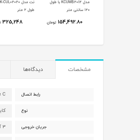
لایتنینگ تسکو مدل TC
مدل KCUMB2012 با طول
نت مدل K-CUL02020 با
مدل TC-212
۱۲۰ سانتی متر
طول ۲ متر
325,248
154,492.80
9
تومان
تومان
تومان
مشخصات
دیدگاه‌ها
e C
رابط اتصال
کاب
نوع
3 آمپر
جریان خروجی