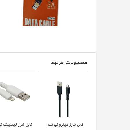
محصولات مرتبط
U به
کابل شارژ میکرو کی نت
کابل شارژ لایتنینگ کی