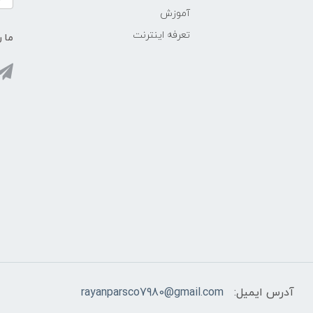
آموزش
تعرفه اینترنت
ما ر
آدرس ایمیل:
rayanparsco7980@gmail.com