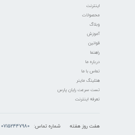
اینترنت
محصولات
وبلاگ
آموزش
قوانین
راهنما
درباره ما
تماس با ما
هتلینگ ماینر
تست سرعت رایان پارس
تعرفه اینترنت
هفت روز هفته
شماره تماس:
07152447980