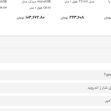
 طول 1 متر
microUSB میتک مدل
microUSB میتک م
CK-111 طول 1 متر
CK-113 طول 1 متر
182,952
103,672.80
223,608
تومان
تومان
ت
Typ
ل شارژ اندروید