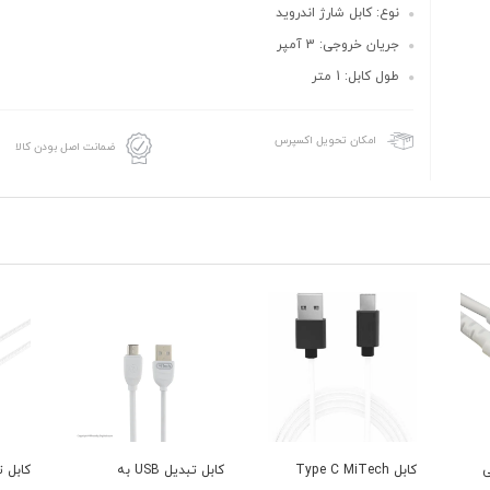
نوع: کابل شارژ اندروید
جریان خروجی: 3 آمپر
طول کابل: 1 متر
امکان تحویل اکسپرس
ضمانت اصل بودن کالا
کابل Type C MiTech
کابل تبدیل USB به
کابل تبدیل USB به