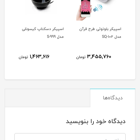
 قرآن
اسپیکر دسکتاپ کیسونلی
اسپیکر دسکتاپ ایکس پی-
مدل S-999
پروداکت مدل XP-SU39C
609,840
1,463,616
تومان
تومان
تومان
دیدگاه‌ها
دیدگاه خود را بنویسید