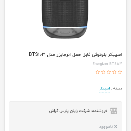
اسپیکر بلوتوثی قابل حمل انرجایزر مدل BTS103
Energizer BTS103
دسته :
اسپیکر
فروشنده: شرکت رایان پارس گراش
ناموجود