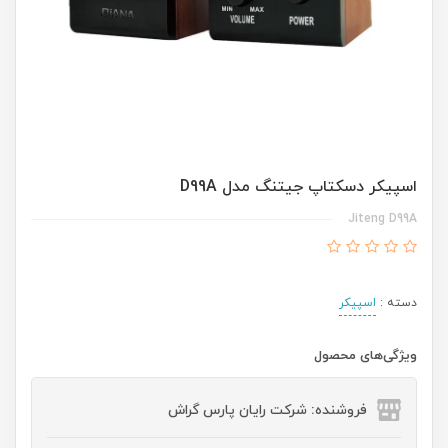
اسپیکر دسکتاپ جیتنگ مدل D99A
Jiteng D99A
دسته :
اسپیکر
ویژگی‌های محصول
فروشنده: شرکت رایان پارس گراش