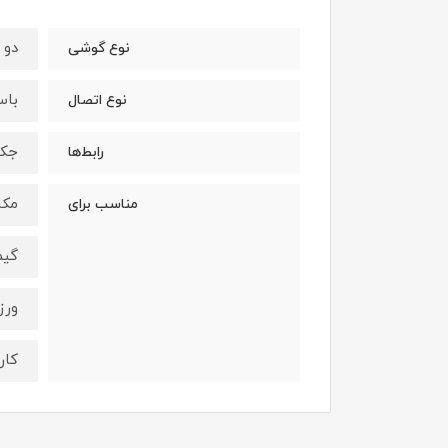
دو 
نوع گوشی
باس
نوع اتصال
جک ۳.۵ میلی‌
رابط‌ها
مکا
مناسب برای
گیم
ور
کار