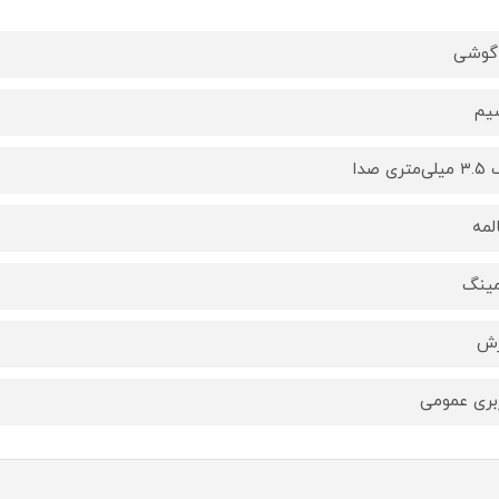
گوشی
یم
متری صدا
لمه
ینگ
زش
بری عمومی