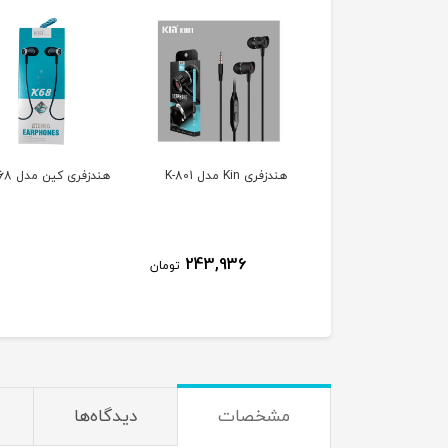
دزفری Kin مدل K-801
هندزفری کین مدل k-68
هدفون بی سیم تس
مدل TH 5356
243,936
تومان
مشخصات
دیدگاه‌ها