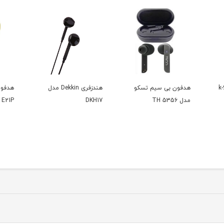
کو
هندزفری Dekkin مدل
هدفون هویت مدل HV-
هندز
E21P
DKH17