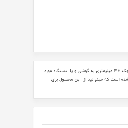
هدفون، هندزفری Kin Kyin مدل K-28 تولید شده از مواد بسیار با کیفیت میباشد، این هندزفری دارای 4 رنگ بوده و با جک 3.5 میلیمتری به گوشی و یا دستگاه مورد
شده است که میتوانید از این محصول برای