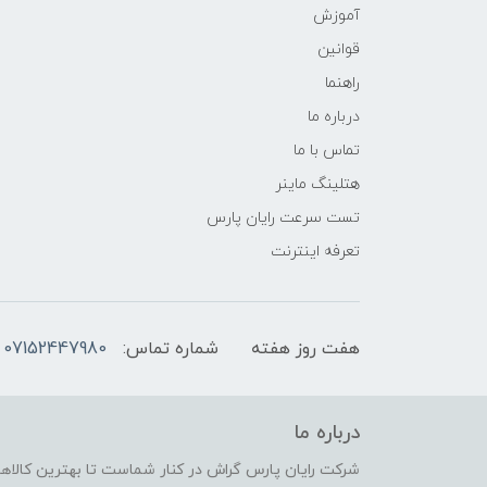
آموزش
قوانین
راهنما
درباره ما
تماس با ما
هتلینگ ماینر
تست سرعت رایان پارس
تعرفه اینترنت
هفت روز هفته
شماره تماس:
07152447980
درباره ما
شرکت رایان پارس گراش در کنار شماست تا بهترین کالاهای