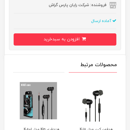
فروشنده: شرکت رایان پارس گراش
آماده ارسال
افزودن به سبدخرید
محصولات مرتبط
ل K-18
هندزفری Kin مدل K-801
هندزفری کین مدل k-68