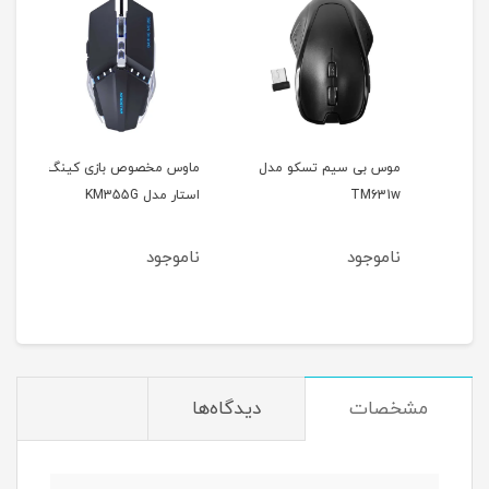
موس بی سیم تسکو مدل
ماوس مخصوص بازی کینگ
ماوس 
TM631w
استار مدل KM355G
ناموجود
ناموجود
نام
مشخصات
دیدگاه‌ها