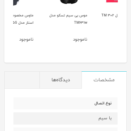
موس بی سیم تسکو مدل
ماوس مخصوص بازی کینگ
ماوس
TM631w
استار مدل KM355G
ناموجود
ناموجود
نام
مشخصات
دیدگاه‌ها
نوع اتصال
با سیم