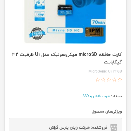
کارت حافظه microSD میکروسونیک مدل U1 ظرفیت 32
گیگابایت
MicroSonic U1 32GB
دسته :
هارد ، فلش و SSD
ویژگی‌های محصول
فروشنده: شرکت رایان پارس گراش