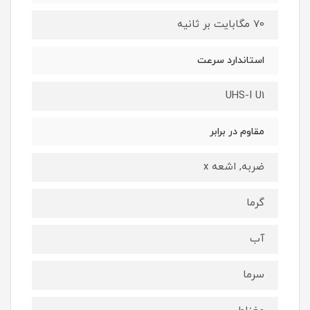
70 مگابایت بر ثانیه
استاندارد سرعت
UHS-I U1
مقاوم در برابر
ضربه, اشعه x
گرما
آب
سرما