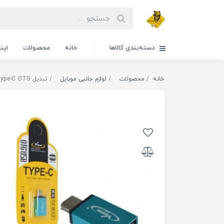
دسته‌بندی کالاها
خانه
محصولات
این
خانه
محصولات
لوازم جانبی موبایل
تبدیل Type-C OTGبرند Venous مدل PV-958