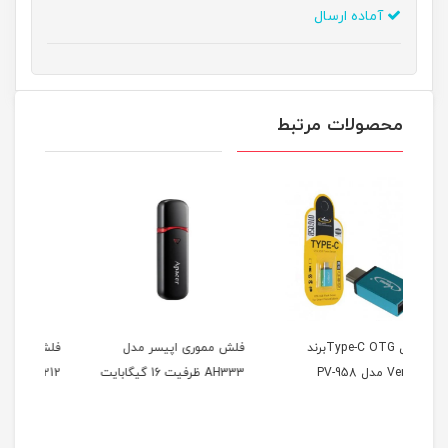
آماده ارسال
محصولات مرتبط
تبدیل Type-C OTGبرند
فلش مموری اپیسر مدل
فلش مموری وریتی مدل
AH333 ظرفیت 16 گیگابایت
T212 ظرفیت 16گیگابایت