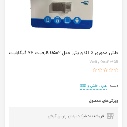
فلش مموری OTG وریتی مدل O502 ظرفیت 64 گیگابایت
Verity O502 64GB
دسته :
هارد ، فلش و SSD
ویژگی‌های محصول
فروشنده: شرکت رایان پارس گراش