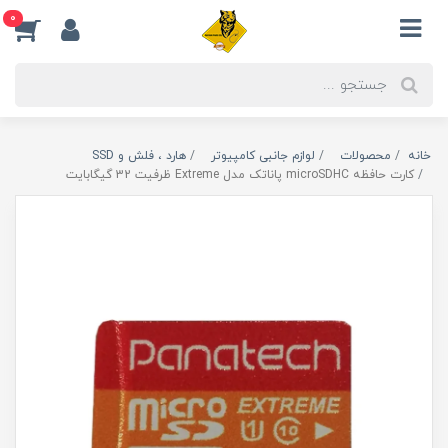
0
خانه
محصولات
لوازم جانبی کامپیوتر
هارد ، فلش و SSD
کارت حافظه microSDHC پاناتک مدل Extreme ظرفیت 32 گیگابایت