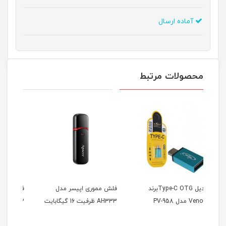
آماده ارسال
محصولات مرتبط
Type-C Oبرند
فلش مموری اپیسر مدل
فلش مموری وریتی مدل
ف
AH333 ظرفیت 16 گیگابایت
T212 ظرفیت 16گیگابایت
T215 