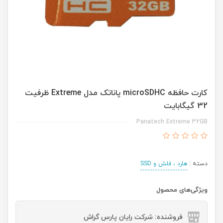
کارت حافظه microSDHC پاناتک مدل Extreme ظرفیت
32 گیگابایت
Panatech Extreme 32GB
دسته :
هارد ، فلش و SSD
ویژگی‌های محصول
فروشنده: شرکت رایان پارس گراش