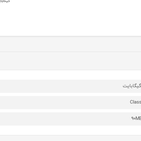
گیگابایت
گیگاب
Class
90M