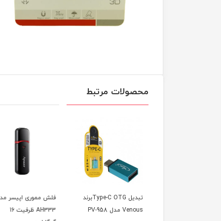
محصولات مرتبط
تبدیل Type-C OTGبرند
فلش مموری اپیسر مدل
فلش مموری وریتی مد
مدل PV-958
AH333 ظرفیت 16
T212 ظرفیت 16گیگابایت