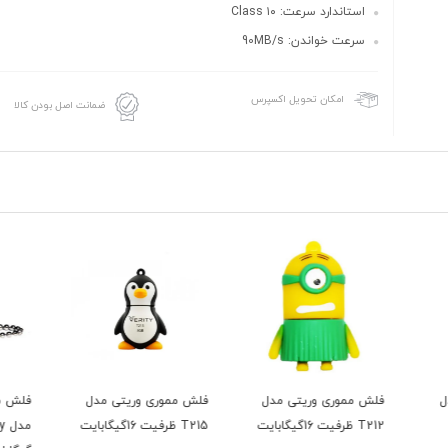
استاندارد سرعت: Class ۱۰
سرعت خواندن: 90MB/s
امکان تحویل اکسپرس
ضمانت اصل بودن کالا
ل
فلش مموری وریتی مدل
فلش مموری دیتا پلاس
فلش م
T215 ظرفیت 16گیگابایت
مدل Luxury ظرفیت 64