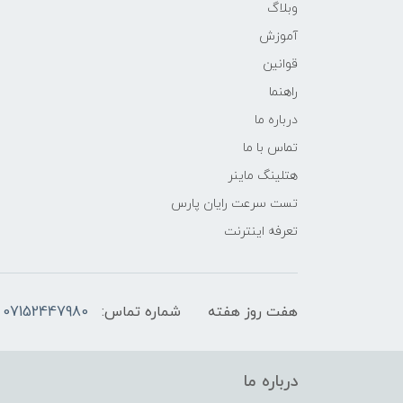
وبلاگ
آموزش
قوانین
راهنما
درباره ما
تماس با ما
هتلینگ ماینر
تست سرعت رایان پارس
تعرفه اینترنت
هفت روز هفته
شماره تماس:
07152447980
درباره ما