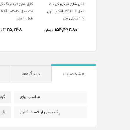
ل شارژ میکرو کی نت
کابل شارژ لایتنینگ کی
کابل Type C MiTech
مدل KCUMB2012 با طول
نت مدل K-CUL02020 با
مدل TC-212 طول 1 متر
طول ۲ متر
223,608
325,248
154,492.80
تومان
تومان
ت
مشخصات
دیدگاه‌ها
گوش
مناسب برای
بلی
پشتیبانی از فست شارژ