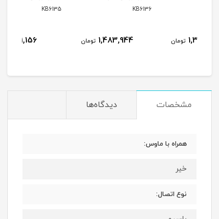
134
KB6135
KB6136
1,311,156
1,483,944
مان
تومان
تومان
مشخصات
دیدگاه‌ها
همراه با ماوس:
خیر
نوع اتصال: