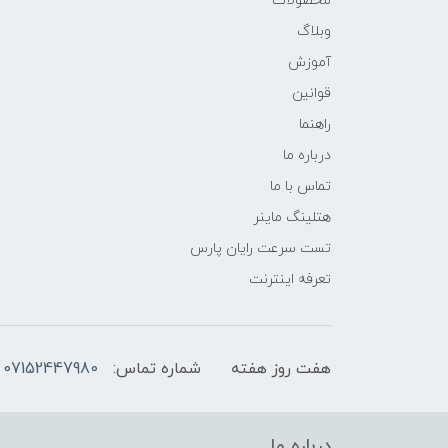
محصولات
وبلاگ
آموزش
قوانین
راهنما
درباره ما
تماس با ما
هتلینگ ماینر
تست سرعت رایان پارس
تعرفه اینترنت
هفت روز هفته
شماره تماس:
07152447980
درباره ما