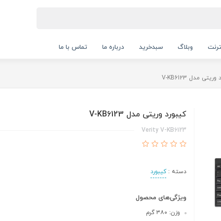
ترنت
وبلاگ
سبدخرید
درباره ما
تماس با ما
ریتی مدل V-KB6123
کیبورد وریتی مدل V-KB6123
Verity V-KB6123
دسته :
کیبورد
ویژگی‌های محصول
وزن: ۳۸۰ گرم