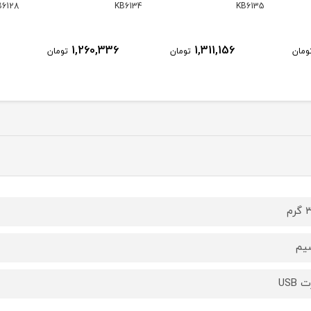
122
KB6128
KB6134
1,240,008
1,260,336
تومان
تومان
تومان
رم
یم
 USB