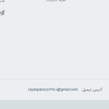
تعرفه اینترنت
ما ر
آدرس ایمیل:
rayanparsco7980@gmail.com