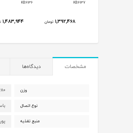
KB6135
KB6136
KB613
1,311,156
1,483,944
1,392,468
تومان
تومان
مشخصات
دیدگاه‌ها
۳۸۰ گ
وزن
باس
نوع اتصال
پورت
منبع تغذیه