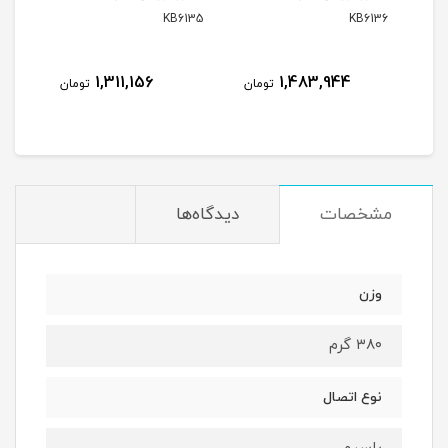
134
KB6135
KB6136
1,311,156
1,483,944
مان
تومان
تومان
مشخصات
دیدگاه‌ها
وزن
۳۸۰ گرم
نوع اتصال