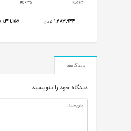
KB6134
KB6135
KB6
1,260,336
1,311,156
1,483,944
تومان
تومان
ت
دیدگاه‌ها
دیدگاه خود را بنویسید