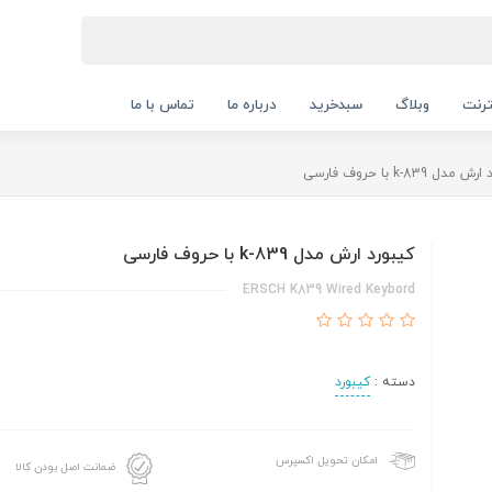
ترنت
وبلاگ
سبدخرید
درباره ما
تماس با ما
مدل k-839 با حروف فارسی
کیبورد ارش مدل k-839 با حروف فارسی
ERSCH K839 Wired Keybord
دسته :
کیبورد
امکان تحویل اکسپرس
ضمانت اصل بودن کالا