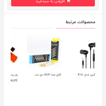
افزودن به سبدخرید
محصولات مرتبط
کابل صدا AUX دی نت
رم ریدر چندکاره USB مدل
DATALIFE