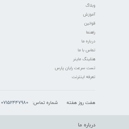
وبلاگ
آموزش
قوانین
راهنما
درباره ما
تماس با ما
هتلینگ ماینر
تست سرعت رایان پارس
تعرفه اینترنت
هفت روز هفته
شماره تماس:
07152447980
درباره ما