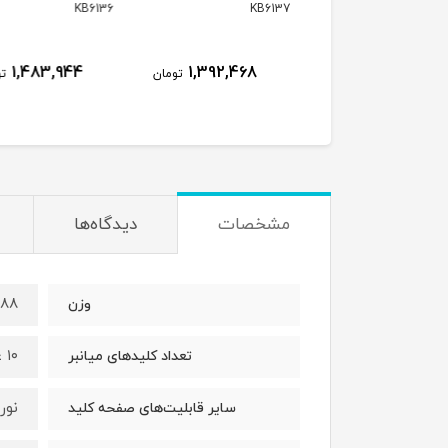
KB6135
KB6136
KB6
1,311,156
1,483,944
1,392,468
تومان
تومان
ت
مشخصات
دیدگاه‌ها
۵۸۸ گ
وزن
۱۰ عدد
تعداد کلیدهای میانبر
نور
سایر قابلیت‌های صفحه کلید