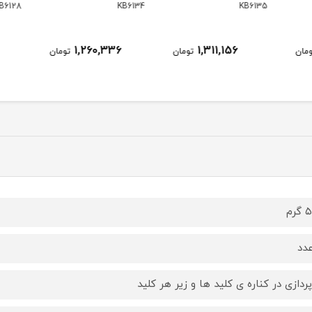
B6123
KB6128
KB6134
1,240,008
1,260,336
ومان
تومان
تومان
رم
پردازی در کناره ی کلید ها و زیر هر کلید